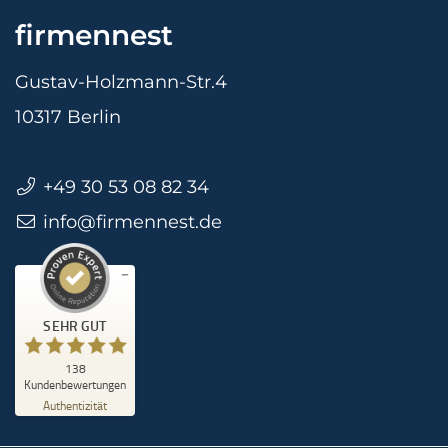
firmennest
Gustav-Holzmann-Str.4
10317 Berlin
+49 30 53 08 82 34
info@firmennest.de
Kundenbewertungen und Erfahrungen zu
firmennest
SEHR GUT
%
100
Empfehlungen auf
SEHR GUT
ProvenExpert.com
5,00
/
4,90
138
105
33
Kundenbewertungen
Authentizität
Bewertungen auf
1
Bewertungen von
ProvenExpert.com
anderen Quelle