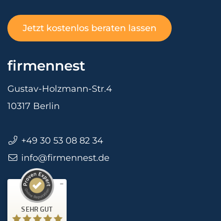
Jetzt kostenlos beraten lassen
firmennest
Gustav-Holzmann-Str.4
10317 Berlin
+49 30 53 08 82 34
info@firmennest.de
Kundenbewertungen und Erfahrungen zu
firmennest
SEHR GUT
%
100
Empfehlungen auf
SEHR GUT
ProvenExpert.com
5,00
/
4,90