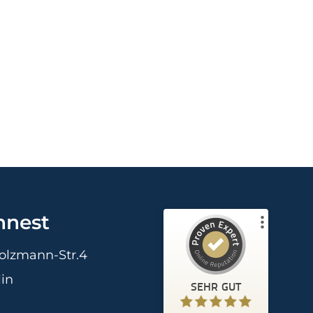
Kundenbewertungen und Erfahrungen zu
firmennest
nnest
%
100
SEHR GUT
Empfehlungen auf
olzmann-Str.4
ProvenExpert.com
5,00
/
4,90
lin
SEHR GUT
33
105