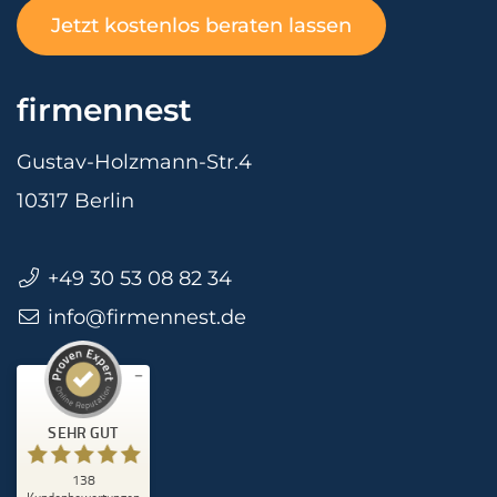
Jetzt kostenlos beraten lassen
firmennest
Gustav-Holzmann-Str.4
10317 Berlin
+49 30 53 08 82 34
info@firmennest.de
Kundenbewertungen und Erfahrungen zu
firmennest
SEHR GUT
%
100
Empfehlungen auf
SEHR GUT
ProvenExpert.com
5,00
/
4,90
138