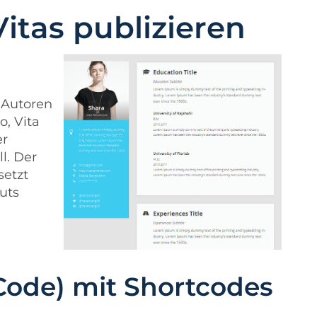
itas publizieren
, Autoren
o, Vita
er
l. Der
setzt
uts
Code) mit Shortcodes