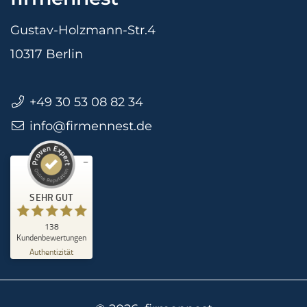
Gustav-Holzmann-Str.4
10317 Berlin
+49 30 53 08 82 34
info@firmennest.de
Kundenbewertungen und Erfahrungen zu
firmennest
SEHR GUT
%
100
Empfehlungen auf
SEHR GUT
ProvenExpert.com
5,00
/
4,90
138
105
33
Kundenbewertungen
Authentizität
Bewertungen auf
1
Bewertungen von
ProvenExpert.com
anderen Quelle
Blick aufs ProvenExpert-Profil werfen