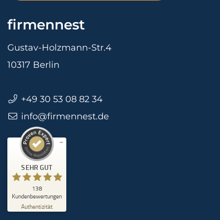
firmennest
Gustav-Holzmann-Str.4
10317 Berlin
+49 30 53 08 82 34
info@firmennest.de
Kundenbewertungen und Erfahrungen zu
firmennest
SEHR GUT
%
100
Empfehlungen auf
SEHR GUT
ProvenExpert.com
5,00
/
4,90
138
105
33
Kundenbewertungen
Authentizität
Bewertungen auf
1
Bewertungen von
ProvenExpert.com
anderen Quelle